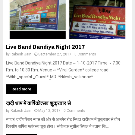
Live Band Dandiya Night 2017
by
Rakesh Jain
September 27, 2017
0 Comments
Live Band Dandiya Night 2017 Date ~ 1-10-2017 Time ~ 7.00
P.m. to 10.30 P.m. Venue ~ *Viral Garden* college road
*W̤i̤t̤h_ѕpєcíαl _G̤uєѕt* ̤̤̤MR. *Nilesh_vαíѕhnαv*...
Read more
दादी धाम में वार्षिकोत्सव शुक्रवार से
by
Rakesh Jain
May 12, 2017
0 Comments
ब्यावर| दादीपरिवार न्यास की ओर से अजमेर रोड स्थित दादीधाम में शुक्रवार से तीन
दिवसीय वार्षिक महोत्सव शुरू होगा। संयोजक सुशील सिंघल ने बताया कि...