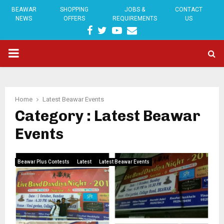
BEAWAR
SHOPPING
JOBS &
CONTACT
NEWS
OFFERS
REQUIREMENTS
US
FACEBOOK
TWITTER
YOUTUBE
EMAIL
PRIMARY
MENU
Home
Latest Beawar Events
Category : Latest Beawar
Events
Beawar Plus Contests
Latest
Latest Beawar Events