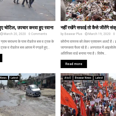
 हुए चोटिल, उपचार करवा हुए रवाना
नहीं रखेंगे सफाई तो कैसे जीतेंगे सं
March 20, 2020
0 Comments
by
Beawar Plus
March 19, 2020
0
र के ग्राम सराधना के पास रोडवेज बस व ट्रक के
कोरोना वायरस को लेकर प्रशासन अलर्ट है।
ट्रक व रोडवेज बस आपस में रगड़ते हुए...
जागरुकता फैला रहे है। अस्पताल में आइसोलेश
अतिरिक्त वार्ड बनाया गया है। विशेष...
Read more
 News
Latest
A to E
Beawar News
Latest