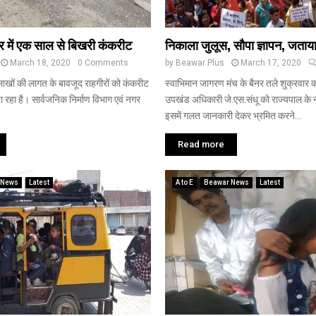
ेर में एक साल से बिखरी कंकरीट
निकाला जुलूस, सौपा ज्ञापन, जताया
March 18, 2020
0 Comments
by
Beawar Plus
March 17, 2020
ाखों की लागत के बावजूद राहगीरों को कंकरीट
स्वाभिमान जागरण मंच के बैनर तले शुक्रवार
ा रहा है। सार्वजनिक निर्माण विभाग एवं नगर
उपखंड अधिकारी जे.एस.संधू को राज्यपाल के न
इसमें गलत जानकारी देकर भ्रमित करने...
Read more
 News
Latest
A to E
Beawar News
Latest