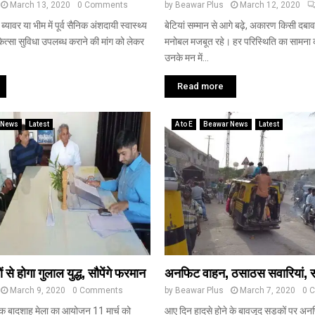
March 13, 2020
0 Comments
by
Beawar Plus
March 12, 2020
ब्यावर या भीम में पूर्व सैनिक अंशदायी स्वास्थ्य
बेटियां सम्मान से आगे बढ़े, अकारण किसी दबाव
त्सा सुविधा उपलब्ध कराने की मांग को लेकर
मनोबल मजबूत रहे। हर परिस्थिति का सामना 
उनके मन में...
Read more
 News
Latest
A to E
Beawar News
Latest
से होगा गुलाल युद्ध, सौपेंगे फरमान
अनफिट वाहन, ठसाठस सवारियां, संक
March 9, 2020
0 Comments
by
Beawar Plus
March 7, 2020
0 
 बादशाह मेला का आयोजन 11 मार्च को
आए दिन हादसे होने के बावजूद सड़कों पर अन