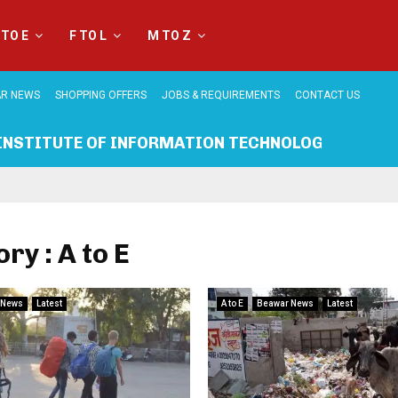
 TO E
F TO L
M TO Z
R NEWS
SHOPPING OFFERS
JOBS & REQUIREMENTS
CONTACT US
INSTITUTE OF INFORMATION TECHNOLOGY BEAWA
ry : A to E
 News
Latest
A to E
Beawar News
Latest