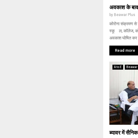
अवकाश के बावजू
by
Beawar Plus
कोरोना संक्रमण से
स्कू ल, कॉलेज, कोच
अवकाश घोषित कर द
Read more
A to E
Beawar
ब्यावर में सैनि