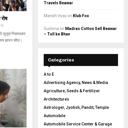
Travels Beawar
Manish Vyas
on
Klub Fox
 रोष
0
Sushma
on
Madras Cotton Sell Beawar
 को जुलूस निकालकर
– Toll ke Bhav
ाम ज्ञापन सौपा।
Categories
A to E
Advertising Agency, News & Media
Agriculture, Seeds & Fertilizer
Architectures
Astrologer, Jyotish, Pandit, Temple
Automobile
Automobile Service Center & Garage