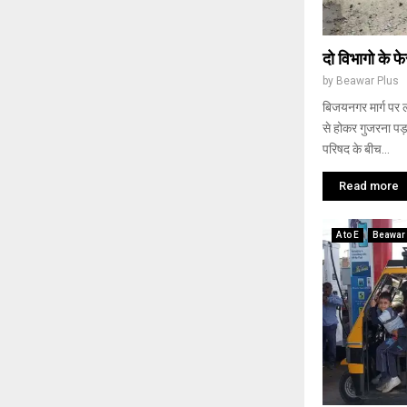
दो विभागो के फ
by
Beawar Plus
बिजयनगर मार्ग पर ल
से होकर गुजरना पड़
परिषद के बीच...
Read more
A to E
Beawar