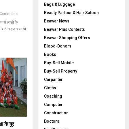
Bags & Luggage
Beauty Parlour & Hair Saloon
 Comments
Beawar News
न से लाडो के
करीब तीन हजार लाडो
Beawar Plus Contests
Beawar Shopping Offers
Blood-Donors
Books
Buy-Sell Mobile
Buy-Sell Property
Carpanter
Cloths
Coaching
Computer
Construction
Doctors
ा के गुर