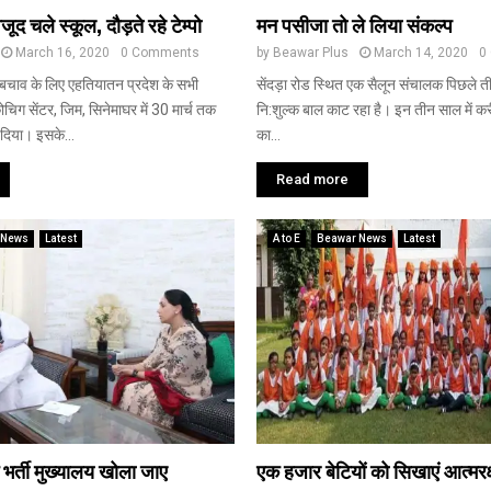
द चले स्कूल, दौड़ते रहे टेम्पो
मन पसीजा तो ले लिया संकल्प
March 16, 2020
0 Comments
by
Beawar Plus
March 14, 2020
0
 बचाव के लिए एहतियातन प्रदेश के सभी
सेंदड़ा रोड स्थित एक सैलून संचालक पिछले ती
िग सेंटर, जिम, सिनेमाघर में 30 मार्च तक
नि:शुल्क बाल काट रहा है। इन तीन साल में 
िया। इसके...
का...
Read more
 News
Latest
A to E
Beawar News
Latest
क भर्ती मुख्यालय खोला जाए
एक हजार बेटियों को सिखाएं आत्मरक्ष