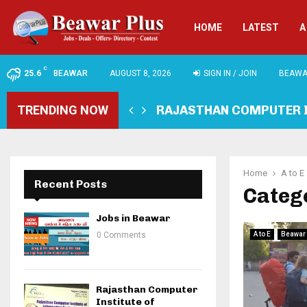
HOME
LATEST
A
C
25.6
BEAWAR
AUGUST 8, 2026
SIGN IN / JOIN
BEAWA
TRENDING NOW
RAJASTHAN COMPUTER 
Home
A to E
Recent Posts
Catego
Jobs in Beawar
0 Comments
A to E
Beawar
Rajasthan Computer
Institute of