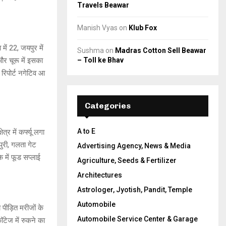
Travels Beawar
Manish Vyas
on
Klub Fox
में 22, जयपुर में
Sushma
on
Madras Cotton Sell Beawar
 और चूरू में इसका
– Toll ke Bhav
 रिपोर्ट नगेटिव आ
Categories
A to E
र में कर्फ्यू लगा
मपुरी, गलता गेट
Advertising Agency, News & Media
े में फूड सप्लाई
Agriculture, Seeds & Fertilizer
Architectures
Astrologer, Jyotish, Pandit, Temple
Automobile
पीड़ित मरीजों के
Automobile Service Center & Garage
ॉटेज में रुकने का