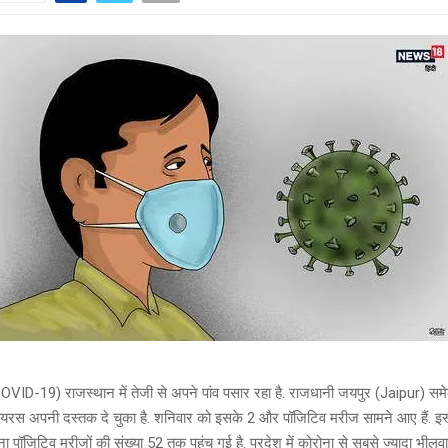
VID-19) राजस्थान में तेजी से अपने पांव पसार रहा है. राजधानी जयपुर (Jaipur) समे
 वायरस अपनी दस्तक दे चुका है. शनिवार को इसके 2 और पॉजिटिव मरीज सामने आए हैं. इ
ना पॉजिटिव मरीजों की संख्या 52 तक पहुंच गई है. प्रदेश में कोरोना से सबसे ज्यादा भीलव