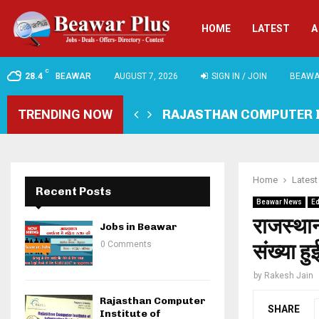
HOME
LATEST
A
C
28.4
BEAWAR
AUGUST 7, 2026
SIGN IN / JOIN
BEAWA
TRENDING NOW
RAJASTHAN COMPUTER 
Home
Latest
Recent Posts
Beawar News
Ed
राजस्थान
Jobs in Beawar
0 Comments
संख्या ह
by
Rakesh Jain
Rajasthan Computer
SHARE
Institute of