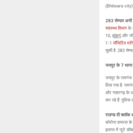
(Bhilwara city) 
283 सेम्पल अभी अ
स्वास्थ्य विभाग
के 
10, झुंझुनूं और ज
1-1
पॉजिटिव मर
चुकी है. 283 सेम्
जयपुर के 7 थाना इल
जयपुर के रामगंज इ
दिया गया है. रामगं
और नाहरगढ़ के आंश
कर रहे हैं. पुलिस
राउण्ड दी क्लॉक अस
कोरोना वायरस के 
इलाज में जुटे डॉक